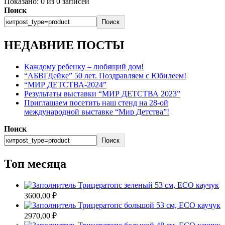
Показано:
0
из
0
записей
Поиск
Поиск
НЕДАВНИЕ ПОСТЫ
Каждому ребенку – любящий дом!
“АБВГДейке” 50 лет. Поздравляем с Юбилеем!
“МИР ДЕТСТВА-2024”
Результаты выставки “МИР ДЕТСТВА 2023”
Приглашаем посетить наш стенд на 28-ой
международной выставке “Мир Детства”!
Поиск
Поиск
Топ месяца
Трицератопс зеленый 53 см, ECO каучук
3600,00
₽
Трицератопс большой 53 см, ECO каучук
2970,00
₽