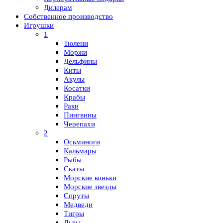
Дилерам
Собственное производство
Игрушки
1
Тюлени
Моржи
Дельфины
Киты
Акулы
Косатки
Крабы
Раки
Пингвины
Черепахи
2
Осьминоги
Кальмары
Рыбы
Скаты
Морские коньки
Морские звезды
Спруты
Медведи
Тигры
Львы