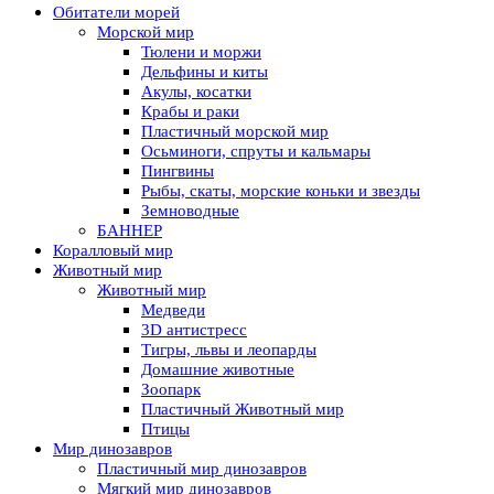
Обитатели морей
Морской мир
Тюлени и моржи
Дельфины и киты
Акулы, косатки
Крабы и раки
Пластичный морской мир
Осьминоги, спруты и кальмары
Пингвины
Рыбы, скаты, морские коньки и звезды
Земноводные
БАННЕР
Коралловый мир
Животный мир
Животный мир
Медведи
3D антистресс
Тигры, львы и леопарды
Домашние животные
Зоопарк
Пластичный Животный мир
Птицы
Мир динозавров
Пластичный мир динозавров
Мягкий мир динозавров