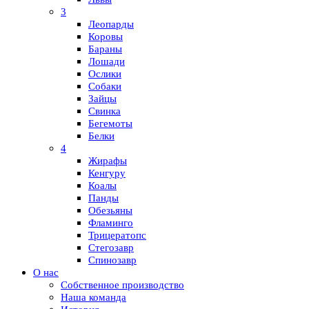
3
Леопарды
Коровы
Бараны
Лошади
Ослики
Собаки
Зайцы
Свинка
Бегемоты
Белки
4
Жирафы
Кенгуру
Коалы
Панды
Обезьяны
Фламинго
Трицератопс
Стегозавр
Спинозавр
О нас
Собственное производство
Наша команда