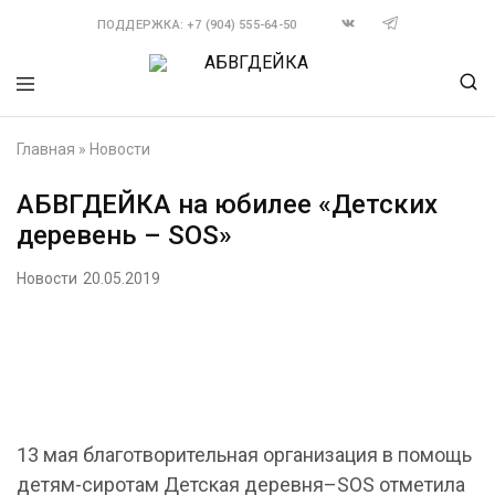
ПОДДЕРЖКА: +7 (904) 555-64-50
АБВГДЕЙКА
Мягкие
игрушки
Главная
»
Новости
оптом
и
на
АБВГДЕЙКА на юбилее «Детских
заказ
деревень – SOS»
Новости
20.05.2019
13 мая благотворительная организация в помощь
детям-сиротам Детская деревня–SOS отметила