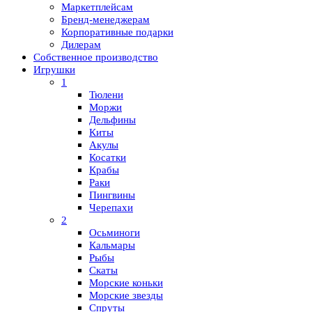
Маркетплейсам
Бренд-менеджерам
Корпоративные подарки
Дилерам
Собственное производство
Игрушки
1
Тюлени
Моржи
Дельфины
Киты
Акулы
Косатки
Крабы
Раки
Пингвины
Черепахи
2
Осьминоги
Кальмары
Рыбы
Скаты
Морские коньки
Морские звезды
Спруты