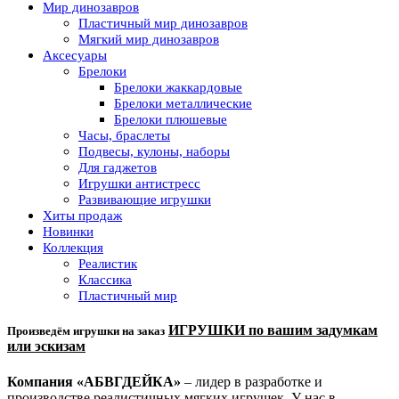
Мир динозавров
Пластичный мир динозавров
Мягкий мир динозавров
Аксесуары
Брелоки
Брелоки жаккардовые
Брелоки металлические
Брелоки плюшевые
Часы, браслеты
Подвесы, кулоны, наборы
Для гаджетов
Игрушки антистресс
Развивающие игрушки
Хиты продаж
Новинки
Коллекция
Реалистик
Классика
Пластичный мир
ИГРУШКИ по вашим задумкам
Произведём игрушки на заказ
или эскизам
Компания «АБВГДЕЙКА»
– лидер в разработке и
производстве реалистичных мягких игрушек. У нас в