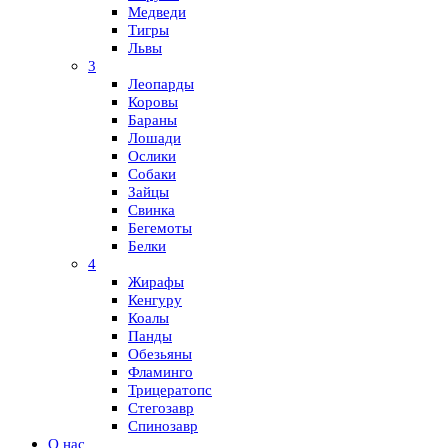
Медведи
Тигры
Львы
3
Леопарды
Коровы
Бараны
Лошади
Ослики
Собаки
Зайцы
Свинка
Бегемоты
Белки
4
Жирафы
Кенгуру
Коалы
Панды
Обезьяны
Фламинго
Трицератопс
Стегозавр
Спинозавр
О нас