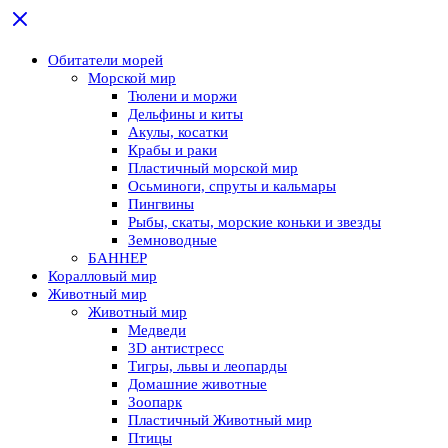
Обитатели морей
Морской мир
Тюлени и моржи
Дельфины и киты
Акулы, косатки
Крабы и раки
Пластичный морской мир
Осьминоги, спруты и кальмары
Пингвины
Рыбы, скаты, морские коньки и звезды
Земноводные
БАННЕР
Коралловый мир
Животный мир
Животный мир
Медведи
3D антистресс
Тигры, львы и леопарды
Домашние животные
Зоопарк
Пластичный Животный мир
Птицы