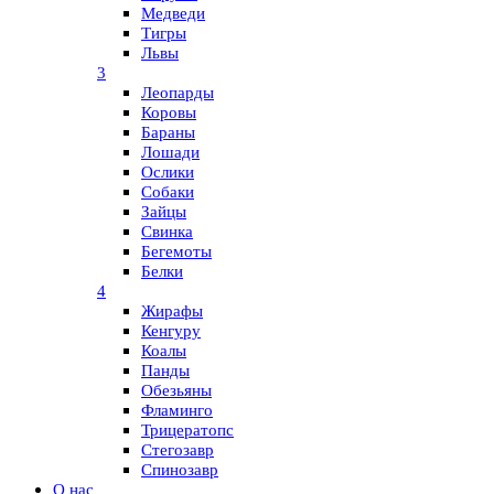
Медведи
Тигры
Львы
3
Леопарды
Коровы
Бараны
Лошади
Ослики
Собаки
Зайцы
Свинка
Бегемоты
Белки
4
Жирафы
Кенгуру
Коалы
Панды
Обезьяны
Фламинго
Трицератопс
Стегозавр
Спинозавр
О нас