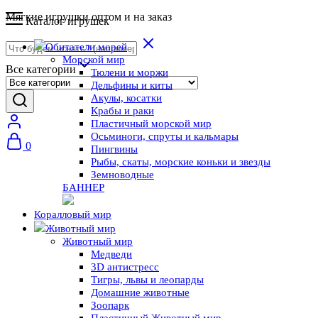
Мягкие игрушки оптом и на заказ
Каталог игрушек
Обитатели морей
Морской мир
Все категории
Тюлени и моржи
Дельфины и киты
Акулы, косатки
Крабы и раки
Пластичный морской мир
Осьминоги, спруты и кальмары
0
Пингвины
Рыбы, скаты, морские коньки и звезды
Земноводные
БАННЕР
Коралловый мир
Животный мир
Животный мир
Медведи
3D антистресс
Тигры, львы и леопарды
Домашние животные
Зоопарк