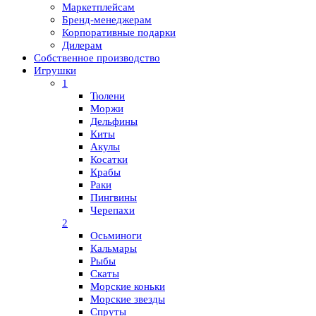
Маркетплейсам
Бренд-менеджерам
Корпоративные подарки
Дилерам
Собственное производство
Игрушки
1
Тюлени
Моржи
Дельфины
Киты
Акулы
Косатки
Крабы
Раки
Пингвины
Черепахи
2
Осьминоги
Кальмары
Рыбы
Скаты
Морские коньки
Морские звезды
Спруты