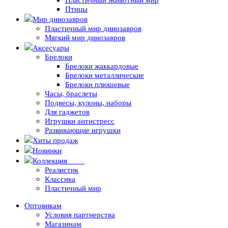
Пластичный Животный мир
Птицы
Мир динозавров
Пластичный мир динозавров
Мягкий мир динозавров
Аксесуары
Брелоки
Брелоки жаккардовые
Брелоки металлические
Брелоки плюшевые
Часы, браслеты
Подвесы, кулоны, наборы
Для гаджетов
Игрушки антистресс
Развивающие игрушки
Хиты продаж
Новинки
Коллекция
-10%
Реалистик
Классика
Пластичный мир
Оптовикам
Условия партнерства
Магазинам