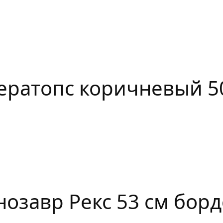
ератопс коричневый 50
й
озавр Рекс 53 см борд