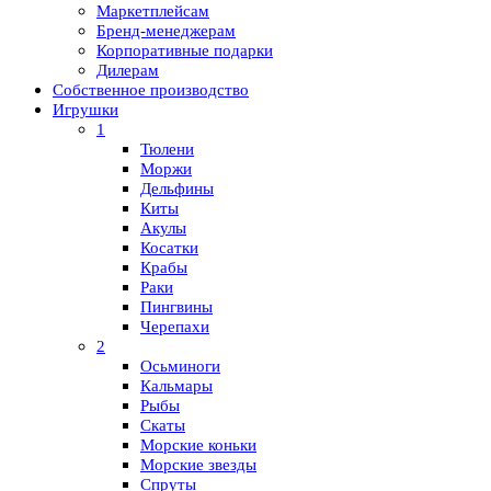
Маркетплейсам
Бренд-менеджерам
Корпоративные подарки
Дилерам
Собственное производство
Игрушки
1
Тюлени
Моржи
Дельфины
Киты
Акулы
Косатки
Крабы
Раки
Пингвины
Черепахи
2
Осьминоги
Кальмары
Рыбы
Скаты
Морские коньки
Морские звезды
Спруты