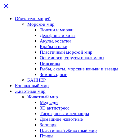
Обитатели морей
Морской мир
Тюлени и моржи
Дельфины и киты
Акулы, косатки
Крабы и раки
Пластичный морской мир
Осьминоги, спруты и кальмары
Пингвины
Рыбы, скаты, морские коньки и звезды
Земноводные
БАННЕР
Коралловый мир
Животный мир
Животный мир
Медведи
3D антистресс
Тигры, львы и леопарды
Домашние животные
Зоопарк
Пластичный Животный мир
Птицы