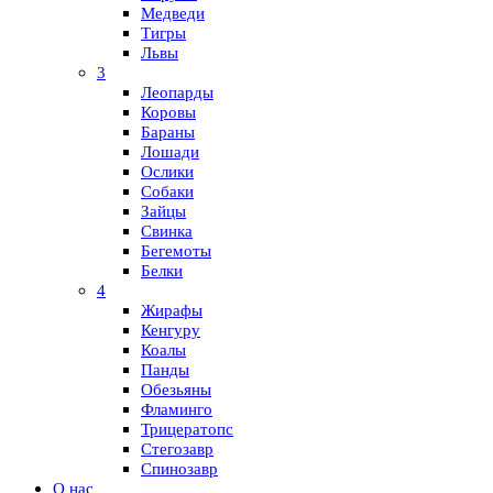
Медведи
Тигры
Львы
3
Леопарды
Коровы
Бараны
Лошади
Ослики
Собаки
Зайцы
Свинка
Бегемоты
Белки
4
Жирафы
Кенгуру
Коалы
Панды
Обезьяны
Фламинго
Трицератопс
Стегозавр
Спинозавр
О нас