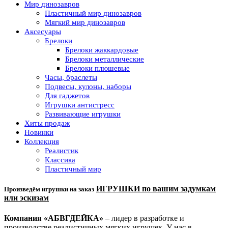
Мир динозавров
Пластичный мир динозавров
Мягкий мир динозавров
Аксесуары
Брелоки
Брелоки жаккардовые
Брелоки металлические
Брелоки плюшевые
Часы, браслеты
Подвесы, кулоны, наборы
Для гаджетов
Игрушки антистресс
Развивающие игрушки
Хиты продаж
Новинки
Коллекция
Реалистик
Классика
Пластичный мир
ИГРУШКИ по вашим задумкам
Произведём игрушки на заказ
или эскизам
Компания «АБВГДЕЙКА»
– лидер в разработке и
производстве реалистичных мягких игрушек. У нас в