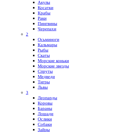
Акулы
Косатки
Крабы
Раки
Пингвины
Черепахи
2
Осьминоги
Кальмары
Рыбы
Скаты
Морские коньки
Морские звезды
Спруты
Медведи
Тигры
Львы
3
Леопарды
Коровы
Бараны
Лошади
Ослики
Собаки
Зайцы