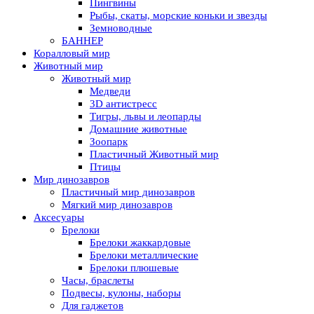
Пингвины
Рыбы, скаты, морские коньки и звезды
Земноводные
БАННЕР
Коралловый мир
Животный мир
Животный мир
Медведи
3D антистресс
Тигры, львы и леопарды
Домашние животные
Зоопарк
Пластичный Животный мир
Птицы
Мир динозавров
Пластичный мир динозавров
Мягкий мир динозавров
Аксесуары
Брелоки
Брелоки жаккардовые
Брелоки металлические
Брелоки плюшевые
Часы, браслеты
Подвесы, кулоны, наборы
Для гаджетов