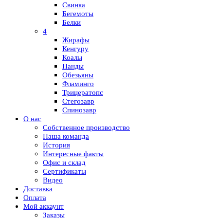
Свинка
Бегемоты
Белки
4
Жирафы
Кенгуру
Коалы
Панды
Обезьяны
Фламинго
Трицератопс
Стегозавр
Спинозавр
О нас
Собственное производство
Наша команда
История
Интересные факты
Офис и склад
Сертификаты
Видео
Доставка
Оплата
Мой аккаунт
Заказы