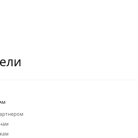
рели
РАМ
партнером
нам
кам