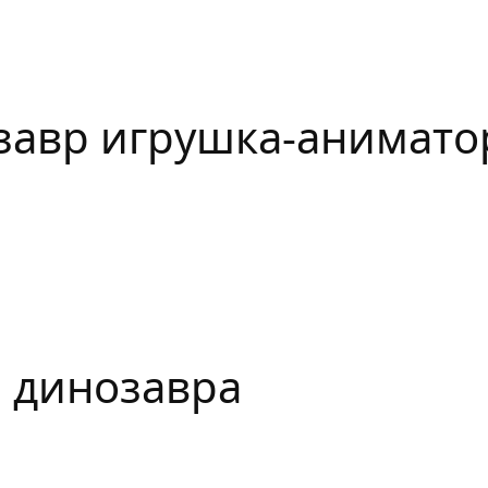
завр игрушка-аниматор
 динозавра