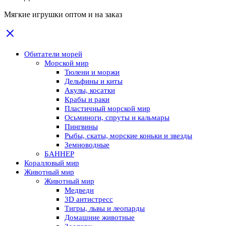
Мягкие игрушки оптом и на заказ
Обитатели морей
Морской мир
Тюлени и моржи
Дельфины и киты
Акулы, косатки
Крабы и раки
Пластичный морской мир
Осьминоги, спруты и кальмары
Пингвины
Рыбы, скаты, морские коньки и звезды
Земноводные
БАННЕР
Коралловый мир
Животный мир
Животный мир
Медведи
3D антистресс
Тигры, львы и леопарды
Домашние животные