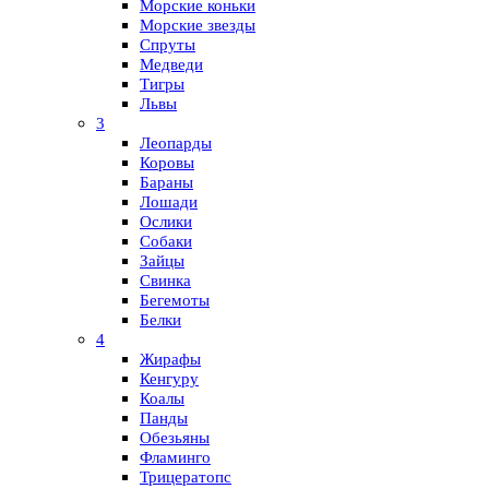
Морские коньки
Морские звезды
Спруты
Медведи
Тигры
Львы
3
Леопарды
Коровы
Бараны
Лошади
Ослики
Собаки
Зайцы
Свинка
Бегемоты
Белки
4
Жирафы
Кенгуру
Коалы
Панды
Обезьяны
Фламинго
Трицератопс