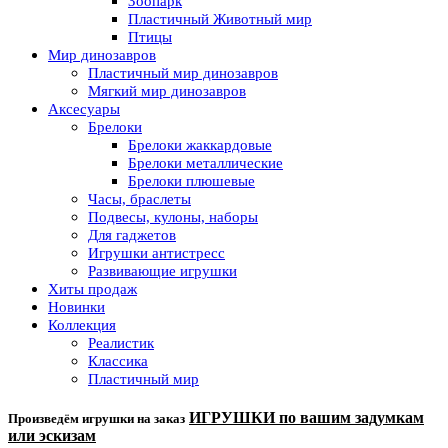
Зоопарк
Пластичный Животный мир
Птицы
Мир динозавров
Пластичный мир динозавров
Мягкий мир динозавров
Аксесуары
Брелоки
Брелоки жаккардовые
Брелоки металлические
Брелоки плюшевые
Часы, браслеты
Подвесы, кулоны, наборы
Для гаджетов
Игрушки антистресс
Развивающие игрушки
Хиты продаж
Новинки
Коллекция
Реалистик
Классика
Пластичный мир
ИГРУШКИ по вашим задумкам
Произведём игрушки на заказ
или эскизам