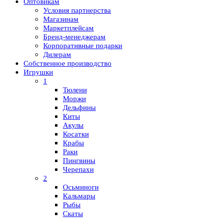
Оптовикам
Условия партнерства
Магазинам
Маркетплейсам
Бренд-менеджерам
Корпоративные подарки
Дилерам
Собственное производство
Игрушки
1
Тюлени
Моржи
Дельфины
Киты
Акулы
Косатки
Крабы
Раки
Пингвины
Черепахи
2
Осьминоги
Кальмары
Рыбы
Скаты