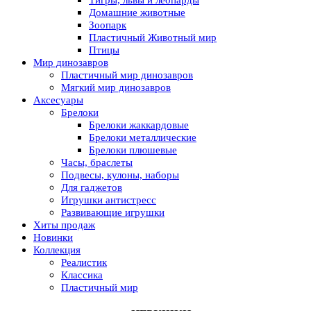
Тигры, львы и леопарды
Домашние животные
Зоопарк
Пластичный Животный мир
Птицы
Мир динозавров
Пластичный мир динозавров
Мягкий мир динозавров
Аксесуары
Брелоки
Брелоки жаккардовые
Брелоки металлические
Брелоки плюшевые
Часы, браслеты
Подвесы, кулоны, наборы
Для гаджетов
Игрушки антистресс
Развивающие игрушки
Хиты продаж
Новинки
Коллекция
Реалистик
Классика
Пластичный мир