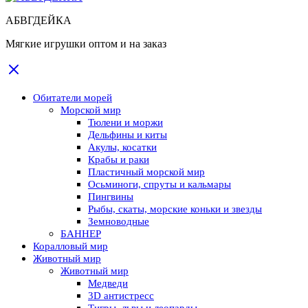
АБВГДЕЙКА
Мягкие игрушки оптом и на заказ
Обитатели морей
Морской мир
Тюлени и моржи
Дельфины и киты
Акулы, косатки
Крабы и раки
Пластичный морской мир
Осьминоги, спруты и кальмары
Пингвины
Рыбы, скаты, морские коньки и звезды
Земноводные
БАННЕР
Коралловый мир
Животный мир
Животный мир
Медведи
3D антистресс