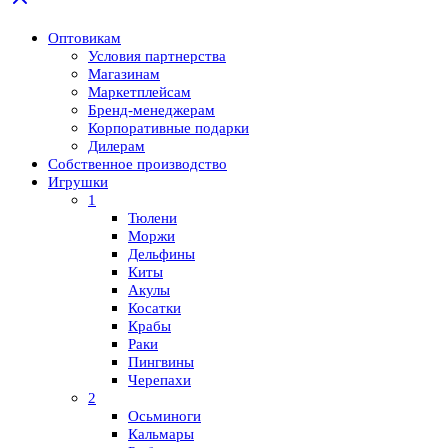
Оптовикам
Условия партнерства
Магазинам
Маркетплейсам
Бренд-менеджерам
Корпоративные подарки
Дилерам
Собственное производство
Игрушки
1
Тюлени
Моржи
Дельфины
Киты
Акулы
Косатки
Крабы
Раки
Пингвины
Черепахи
2
Осьминоги
Кальмары