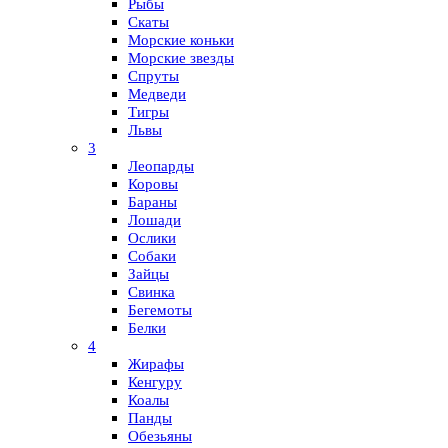
Рыбы
Скаты
Морские коньки
Морские звезды
Спруты
Медведи
Тигры
Львы
3
Леопарды
Коровы
Бараны
Лошади
Ослики
Собаки
Зайцы
Свинка
Бегемоты
Белки
4
Жирафы
Кенгуру
Коалы
Панды
Обезьяны