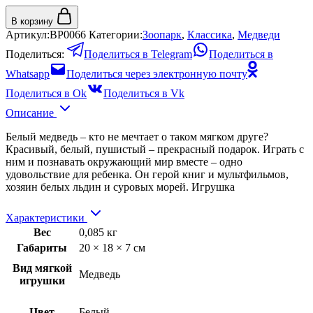
В корзину
Артикул:
BP0066
Категории:
Зоопарк
,
Классика
,
Медведи
Поделиться:
Поделиться в Telegram
Поделиться в
Whatsapp
Поделиться через электронную почту
Поделиться в Ok
Поделиться в Vk
Описание
Белый медведь – кто не мечтает о таком мягком друге?
Красивый, белый, пушистый – прекрасный подарок. Играть с
ним и познавать окружающий мир вместе – одно
удовольствие для ребенка. Он герой книг и мультфильмов,
хозяин белых льдин и суровых морей. Игрушка
Характеристики
Вес
0,085 кг
Габариты
20 × 18 × 7 см
Вид мягкой
Медведь
игрушки
Цвет
Белый