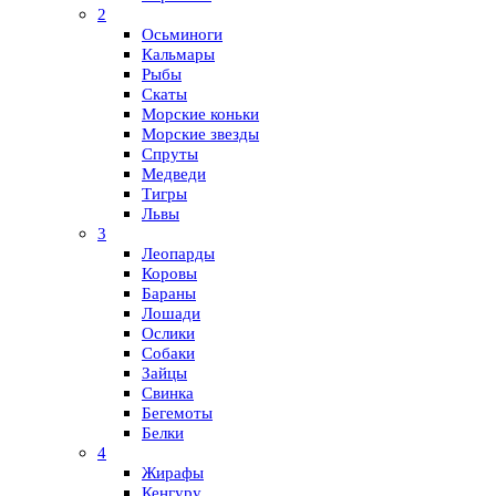
2
Осьминоги
Кальмары
Рыбы
Скаты
Морские коньки
Морские звезды
Спруты
Медведи
Тигры
Львы
3
Леопарды
Коровы
Бараны
Лошади
Ослики
Собаки
Зайцы
Свинка
Бегемоты
Белки
4
Жирафы
Кенгуру