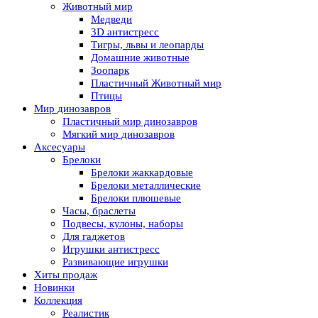
Животный мир
Медведи
3D антистресс
Тигры, львы и леопарды
Домашние животные
Зоопарк
Пластичный Животный мир
Птицы
Мир динозавров
Пластичный мир динозавров
Мягкий мир динозавров
Аксесуары
Брелоки
Брелоки жаккардовые
Брелоки металлические
Брелоки плюшевые
Часы, браслеты
Подвесы, кулоны, наборы
Для гаджетов
Игрушки антистресс
Развивающие игрушки
Хиты продаж
Новинки
Коллекция
Реалистик