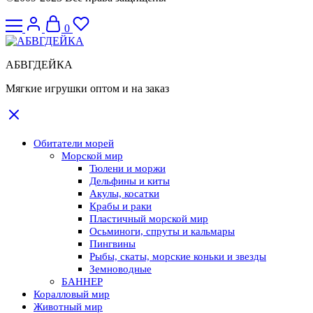
0
АБВГДЕЙКА
Мягкие игрушки оптом и на заказ
Обитатели морей
Морской мир
Тюлени и моржи
Дельфины и киты
Акулы, косатки
Крабы и раки
Пластичный морской мир
Осьминоги, спруты и кальмары
Пингвины
Рыбы, скаты, морские коньки и звезды
Земноводные
БАННЕР
Коралловый мир
Животный мир