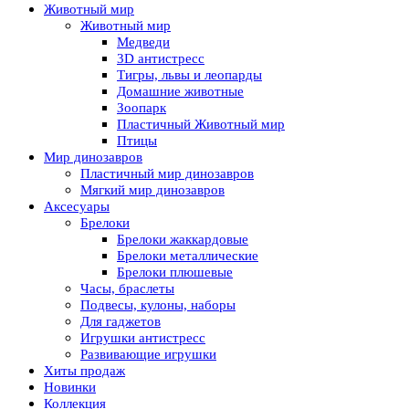
Животный мир
Животный мир
Медведи
3D антистресс
Тигры, львы и леопарды
Домашние животные
Зоопарк
Пластичный Животный мир
Птицы
Мир динозавров
Пластичный мир динозавров
Мягкий мир динозавров
Аксесуары
Брелоки
Брелоки жаккардовые
Брелоки металлические
Брелоки плюшевые
Часы, браслеты
Подвесы, кулоны, наборы
Для гаджетов
Игрушки антистресс
Развивающие игрушки
Хиты продаж
Новинки
Коллекция