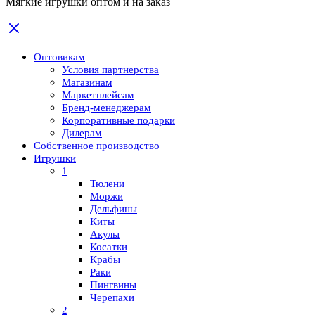
Мягкие игрушки оптом и на заказ
Оптовикам
Условия партнерства
Магазинам
Маркетплейсам
Бренд-менеджерам
Корпоративные подарки
Дилерам
Собственное производство
Игрушки
1
Тюлени
Моржи
Дельфины
Киты
Акулы
Косатки
Крабы
Раки
Пингвины
Черепахи
2