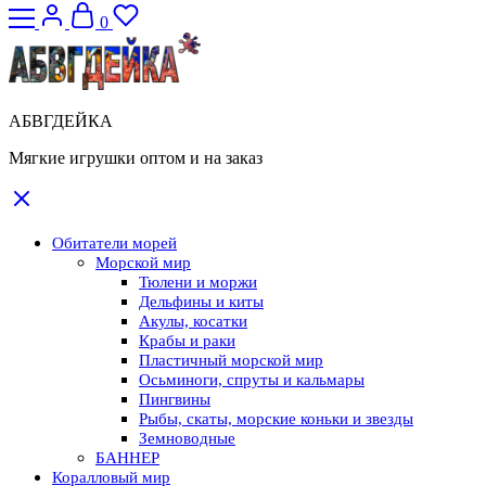
0
АБВГДЕЙКА
Мягкие игрушки оптом и на заказ
Обитатели морей
Морской мир
Тюлени и моржи
Дельфины и киты
Акулы, косатки
Крабы и раки
Пластичный морской мир
Осьминоги, спруты и кальмары
Пингвины
Рыбы, скаты, морские коньки и звезды
Земноводные
БАННЕР
Коралловый мир