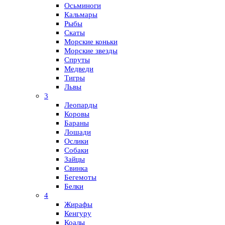
Осьминоги
Кальмары
Рыбы
Скаты
Морские коньки
Морские звезды
Спруты
Медведи
Тигры
Львы
3
Леопарды
Коровы
Бараны
Лошади
Ослики
Собаки
Зайцы
Свинка
Бегемоты
Белки
4
Жирафы
Кенгуру
Коалы