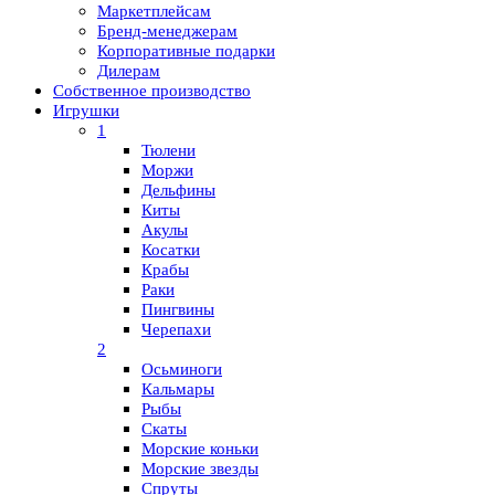
Маркетплейсам
Бренд-менеджерам
Корпоративные подарки
Дилерам
Собственное производство
Игрушки
1
Тюлени
Моржи
Дельфины
Киты
Акулы
Косатки
Крабы
Раки
Пингвины
Черепахи
2
Осьминоги
Кальмары
Рыбы
Скаты
Морские коньки
Морские звезды
Спруты