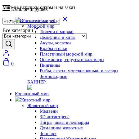
Мягкие игрушки оптом и на заказ
Каталог игрушек
Обитатели морей
Морской мир
Все категории
Тюлени и моржи
Дельфины и киты
Акулы, косатки
Крабы и раки
Пластичный морской мир
Осьминоги, спруты и кальмары
0
Пингвины
Рыбы, скаты, морские коньки и звезды
Земноводные
БАННЕР
Коралловый мир
Животный мир
Животный мир
Медведи
3D антистресс
Тигры, львы и леопарды
Домашние животные
Зоопарк