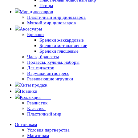
Пластичный Животный мир
Птицы
Мир динозавров
Пластичный мир динозавров
Мягкий мир динозавров
Аксесуары
Брелоки
Брелоки жаккардовые
Брелоки металлические
Брелоки плюшевые
Часы, браслеты
Подвесы, кулоны, наборы
Для гаджетов
Игрушки антистресс
Развивающие игрушки
Хиты продаж
Новинки
Коллекция
-10%
Реалистик
Классика
Пластичный мир
Оптовикам
Условия партнерства
Магазинам