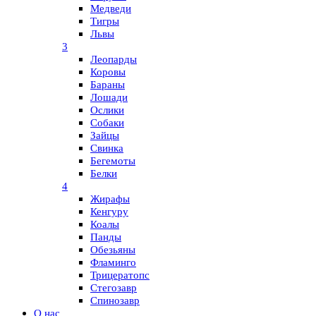
Медведи
Тигры
Львы
3
Леопарды
Коровы
Бараны
Лошади
Ослики
Собаки
Зайцы
Свинка
Бегемоты
Белки
4
Жирафы
Кенгуру
Коалы
Панды
Обезьяны
Фламинго
Трицератопс
Стегозавр
Спинозавр
О нас