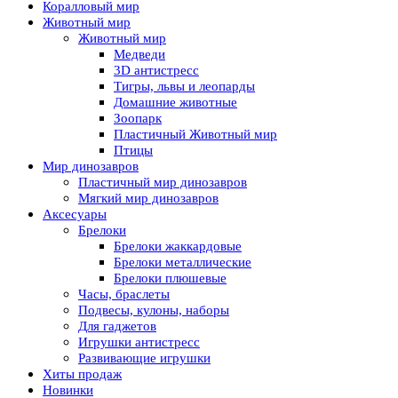
Коралловый мир
Животный мир
Животный мир
Медведи
3D антистресс
Тигры, львы и леопарды
Домашние животные
Зоопарк
Пластичный Животный мир
Птицы
Мир динозавров
Пластичный мир динозавров
Мягкий мир динозавров
Аксесуары
Брелоки
Брелоки жаккардовые
Брелоки металлические
Брелоки плюшевые
Часы, браслеты
Подвесы, кулоны, наборы
Для гаджетов
Игрушки антистресс
Развивающие игрушки
Хиты продаж
Новинки