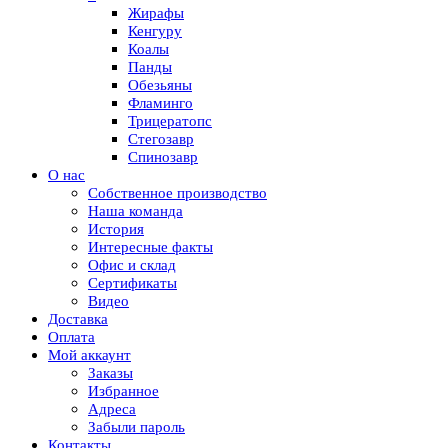
Жирафы
Кенгуру
Коалы
Панды
Обезьяны
Фламинго
Трицератопс
Стегозавр
Спинозавр
О нас
Собственное производство
Наша команда
История
Интересные факты
Офис и склад
Сертификаты
Видео
Доставка
Оплата
Мой аккаунт
Заказы
Избранное
Адреса
Забыли пароль
Контакты