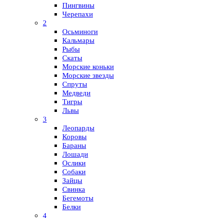
Пингвины
Черепахи
2
Осьминоги
Кальмары
Рыбы
Скаты
Морские коньки
Морские звезды
Спруты
Медведи
Тигры
Львы
3
Леопарды
Коровы
Бараны
Лошади
Ослики
Собаки
Зайцы
Свинка
Бегемоты
Белки
4