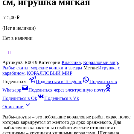
см, игрушка мягкая
515,00
₽
(Нет в наличии)
Нет в наличии
Артикул:
CR0019
Категории:
Классика
,
Коралловый мир
,
Рыбы; скаты; морские коньки и звезды
Метки:
Игрушка с
карабином
,
КОРАЛЛОВЫЙ МИР
Поделиться:
Поделиться в Telegram
Поделиться в
Whatsapp
Поделиться через электронную почту
Поделиться в Ok
Поделиться в Vk
Описание
Рыбы-клоуны – это небольшие коралловые рыбы, окрас полос
которых варьируется от желтого до ярко-оранжевого. Для
рыб-клоунов характерны симбиотические отношения с
актиниями – крупными хищными кораллами. Щупальца