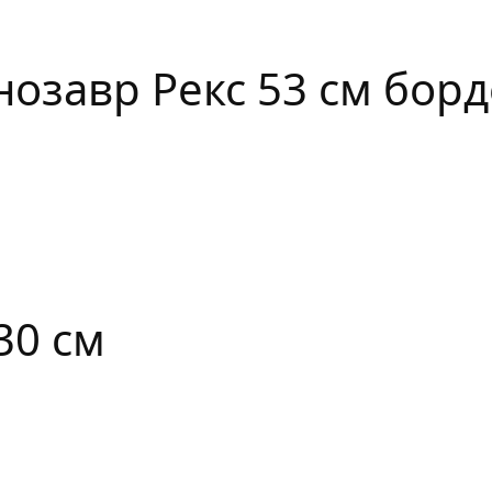
озавр Рекс 53 см борд
й
30 см