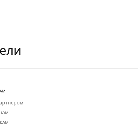
рели
РАМ
партнером
нам
кам