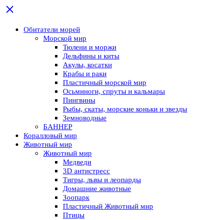
Обитатели морей
Морской мир
Тюлени и моржи
Дельфины и киты
Акулы, косатки
Крабы и раки
Пластичный морской мир
Осьминоги, спруты и кальмары
Пингвины
Рыбы, скаты, морские коньки и звезды
Земноводные
БАННЕР
Коралловый мир
Животный мир
Животный мир
Медведи
3D антистресс
Тигры, львы и леопарды
Домашние животные
Зоопарк
Пластичный Животный мир
Птицы