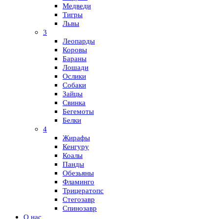
Медведи
Тигры
Львы
3
Леопарды
Коровы
Бараны
Лошади
Ослики
Собаки
Зайцы
Свинка
Бегемоты
Белки
4
Жирафы
Кенгуру
Коалы
Панды
Обезьяны
Фламинго
Трицератопс
Стегозавр
Спинозавр
О нас