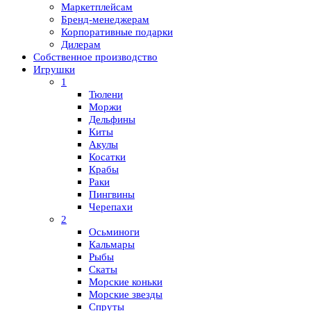
Маркетплейсам
Бренд-менеджерам
Корпоративные подарки
Дилерам
Собственное производство
Игрушки
1
Тюлени
Моржи
Дельфины
Киты
Акулы
Косатки
Крабы
Раки
Пингвины
Черепахи
2
Осьминоги
Кальмары
Рыбы
Скаты
Морские коньки
Морские звезды
Спруты