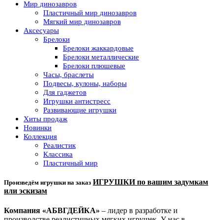
Мир динозавров
Пластичный мир динозавров
Мягкий мир динозавров
Аксесуары
Брелоки
Брелоки жаккардовые
Брелоки металлические
Брелоки плюшевые
Часы, браслеты
Подвесы, кулоны, наборы
Для гаджетов
Игрушки антистресс
Развивающие игрушки
Хиты продаж
Новинки
Коллекция
Реалистик
Классика
Пластичный мир
ИГРУШКИ по вашим задумкам
Произведём игрушки на заказ
или эскизам
Компания «АБВГДЕЙКА»
– лидер в разработке и
производстве реалистичных мягких игрушек. У нас в